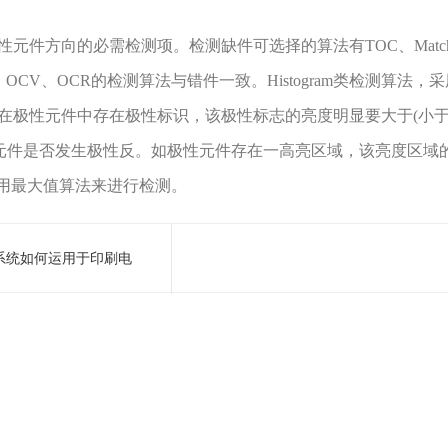
方向的必需检测项。检测缺件可选择的算法有TOC、Match、OCV
h、OCV、OCR的检测算法与错件一致。Histogram类检测算法
在极性元件中存在极性标识，该极性标志的亮度明显要大于(小于
断元件是否发生极性反。如极性元件存在一高亮区域，该亮度区域的
)，采用最大值算法来进行检测。
系统如何运用于印刷电