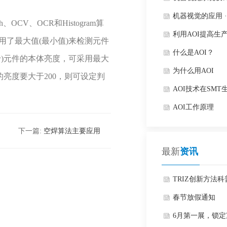
术
机器视觉的应用 ·
、OCR和Histogram算
利用AOI提高生
，采用了最大值(最小值)来检测元件
什么是AOI？
)元件的本体亮度，可采用最大
为什么用AOI
亮度要大于200，则可设定判
AOI技术在SM
巧与策略
AOI工作原理
下一篇:
空焊算法主要应用
最新
资讯
TRIZ创新方法
活动
春节放假通知
6月第一展，锁定