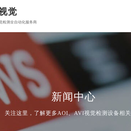
视觉
觉检测全自动化服务商
网站首页
关于吉洋
产品中心
成功案例
客户见证
应
T/DIP AOI
嵌入式AOI
企业风貌
行业新闻
资料下载
企业资质
攻略
在线留言
设备
，
LED双面检测AOI
新闻中心
关注这里，了解更多AOI、AVI视觉检测设备相