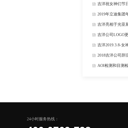
吉洋祝女神们节
2019年立迪集
吉洋亮相于光亚
吉洋公司LOGO
吉洋2019.3.8-
2018吉洋公司
AOI检测和目测
24小时服务热线：