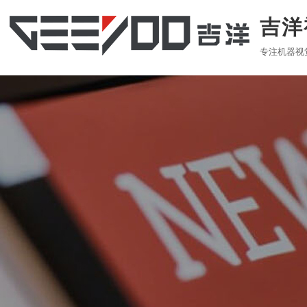
吉洋
专注机器视
LED AOI
SM
企业简介
公司动态
售后服务
热门关键词：
AOI
，
离线AOI
，
波峰焊AOI
，
AOI设备
，
自动光学检测