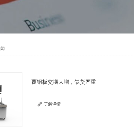
新闻
覆铜板交期大增，缺货严重