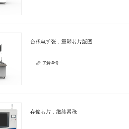
台积电扩张，重塑芯片版图
存储芯片，继续暴涨