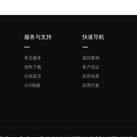
服务与支持
快速导航
售后服务
成功案例
资料下载
客户见证
在线留言
应用场景
AOI视频
应用方案