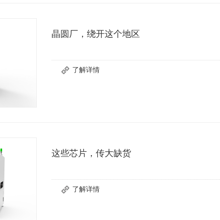
晶圆厂，绕开这个地区
这些芯片，传大缺货