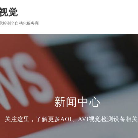
视觉
觉检测全自动化服务商
网站首页
关于吉洋
产品中心
成功案例
客户见证
应
T/DIP AOI
嵌入式AOI
企业风貌
行业新闻
资料下载
企业资质
攻略
在线留言
设备
，
LED双面检测AOI
新闻中心
关注这里，了解更多AOI、AVI视觉检测设备相