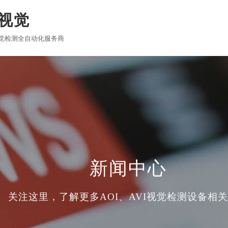
视觉
觉检测全自动化服务商
网站首页
关于吉洋
产品中心
成功案例
客户见证
应
T/DIP AOI
嵌入式AOI
企业风貌
行业新闻
资料下载
企业资质
攻略
在线留言
设备
，
LED双面检测AOI
新闻中心
关注这里，了解更多AOI、AVI视觉检测设备相