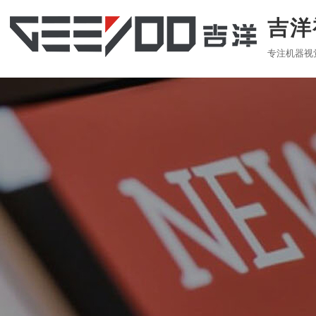
吉洋
专注机器视
LED AOI
SM
企业简介
公司动态
售后服务
热门关键词：
AOI
，
离线AOI
，
波峰焊AOI
，
AOI设备
，
自动光学检测